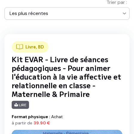
Trier par :
Les plus récentes
Aucun(e)
Les plus récentes
Livre, BD
Les plus consultées
Kit EVAR - Livre de séances
Les mieux notées
pédagogiques - Pour animer
l'éducation à la vie affective et
Utilité pédagogique
relationnelle en classe -
Autonomie
Maternelle & Primaire
Les + théoriques
LIRE
Les + pratiques
Format physique
:
Achat
à partir de
39.90
€
Les - chères