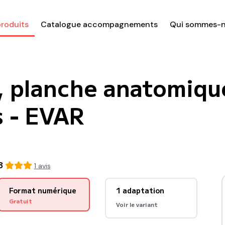
roduits
Catalogue accompagnements
Qui sommes-n
, planche anatomique
s - EVAR
3
1
avis
Format numérique
1
adaptation
Gratuit
Voir le
variant