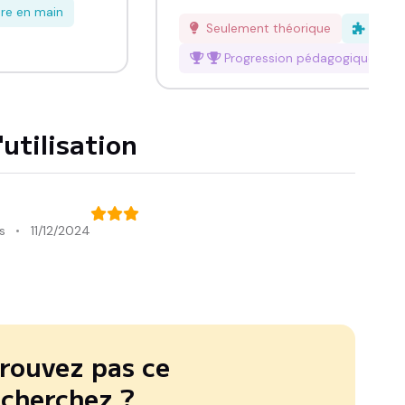
dre en main
Seulement théorique
Facil
Progression pédagogique
mod
utilisation
s
11/12/2024
rouvez pas ce
 cherchez ?