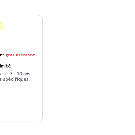
nt
gratuitement
timité
s
7 - 10 ans
s spécifiques