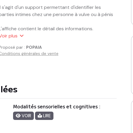
Il s'agit d'un support permettant d'identifier les 
parties intimes chez une personne à vulve ou à pénis

L'affiche contient le détail des informations.

Voir
plus
Il existe une autre fiche proposée en adaptation qui 
Proposé par :
POPAIA
est VIERGE d'informations de manière à ce que la 
Conditions générales de vente
personne ou l'enfant vienne ajouter les informations 
nécessaires à l'identification des parties intimes 
(gommettes, flèches indicatives...)
llées
Modalités sensorielles et cognitives :
VOIR
LIRE