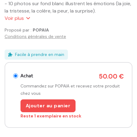
- 10 photos sur fond blanc illustrent les émotions (la joie, 
la tristesse, la colère, la peur, la surprise).

- 8 cartes-pictos symbolisent la gradation des 
Voir
plus
émotions.

Proposé par :
POPAIA
Conditions générales de vente
Le guide pédagogique présente les situations de langage 
concrètes à mener avec les enfants, en lien avec des 
activités d’observation, de classification et d’expression.

Facile à prendre en main
Exemples : trier et graduer les émotions, associer des 
photos entre elles et justifier, raconter une situation 
Achat
50.00 €
vécue, mimer une saynète, représenter par le dessin, etc.

Commandez sur POPAIA et recevez votre produit
=> Dans le livret pédagogique se trouve aussi un lien qui 
chez vous
permet d’accéder aux images numérisées 
Ajouter au panier
vidéoprojetables. Elles peuvent être annotées, 
masquées et comparées.

Reste 1 exemplaire en stock
COMPÉTENCES DÉVELOPPÉES
