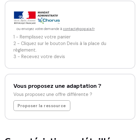
- Identifier et mettre en situation des émotions.

- Acquérir un vocabulaire précis pour s’exprimer sur ses 
propres émotions et sentiments.

- S’intéresser à ce que les autres pensent et ressentent.
ou envoyez votre demande à
contact@popaia.fr
1 - Remplissez votre panier
2 - Cliquez sur le bouton Devis à la place du
règlement.
3 - Recevez votre devis
Vous proposez une adaptation ?
Vous proposez une offre différente ?
Proposer la ressource