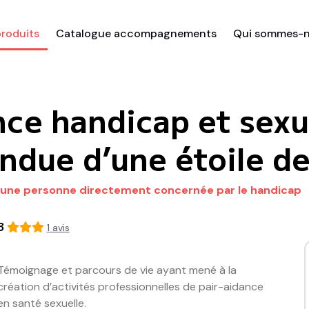
roduits
Catalogue accompagnements
Qui sommes-n
ce handicap et sexua
endue d’une étoile d
 d’une personne directement concernée par le handicap
3
1
avis
Témoignage et parcours de vie ayant mené à la 
création d’activités professionnelles de pair-aidance 
en santé sexuelle.
