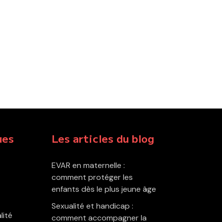
ues
Les articles du blog
EVAR en maternelle :
comment protéger les
enfants dès le plus jeune âge
Sexualité et handicap :
lité
comment accompagner la