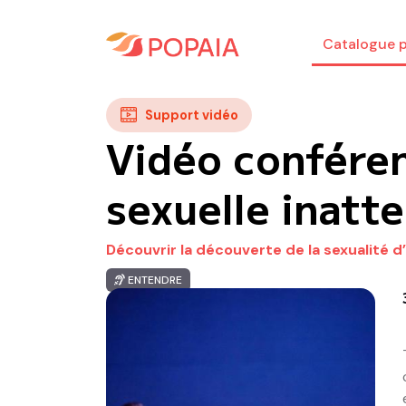
Catalogue p
Support vidéo
Vidéo conféren
sexuelle inatt
Découvrir la découverte de la sexualité
ENTENDRE