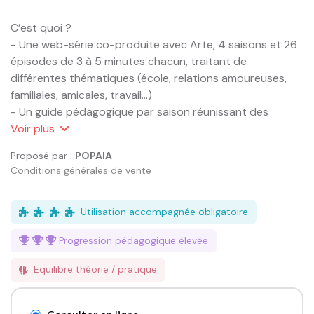
C’est quoi ? 

- Une web-série co-produite avec Arte, 4 saisons et 26 
épisodes de 3 à 5 minutes chacun, traitant de 
différentes thématiques (école, relations amoureuses, 
familiales, amicales, travail…)

- Un guide pédagogique par saison réunissant des 
activités à mener avec les jeunes autour des épisodes

Voir
plus
Proposé par :
POPAIA
Lancée en Septembre 2018 et mise à jour tous les ans, la 
Conditions générales de vente
campagne Stéréotypes Stéréomeufs élaborée par 
ADOSEN Prévention Santé MGEN a pour but de 
sensibiliser à la question de l’égalité entre les femmes et 
Utilisation accompagnée obligatoire
les hommes dès le plus jeune âge en ciblant en priorité 
Progression pédagogique
élevée
les élèves du CM2 à la Terminale.

Equilibre théorie / pratique
C’est dans une volonté de promouvoir la laïcité comme 