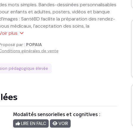
des mots simples. Bandes-dessinées personnalisables 
pour enfants et adultes, posters, vidéos et banque 
d’images : SantéBD facilite la préparation des rendez-
vous médicaux, l’acceptation des soins, la 
compréhension des messages de prévention et le 
Voir
plus
dialogue entre le patient et le soignant.

Proposé par :
POPAIA
Conditions générales de vente
Vous ne savez pas ce que sont les IST, les Infections 
Sexuellement Transmissibles ? Vous voulez 
reconnaître les symptômes ? Vous souhaitez savoir 
ssion pédagogique
élevée
comment vous protéger, protéger votre partenaire et 
pourquoi il est important de se faire dépister ?

llées
Dans cette BD, découvrez ce que sont les IST, 
comment s’en prémunir et en quoi consiste le 
dépistage.

Modalités sensorielles et cognitives :
LIRE EN FALC
VOIR
Que signifie IST ?

IST signifie Infection Sexuellement Transmissible.
