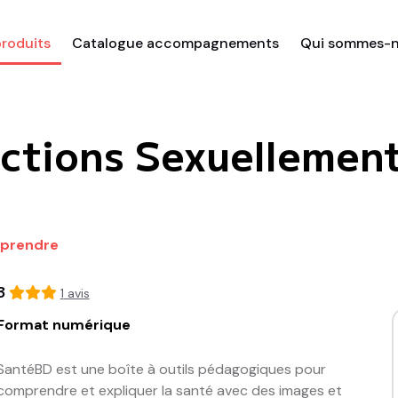
roduits
Catalogue accompagnements
Qui sommes-n
fections Sexuellemen
omprendre
3
1
avis
Format numérique
SantéBD est une boîte à outils pédagogiques pour 
comprendre et expliquer la santé avec des images et 