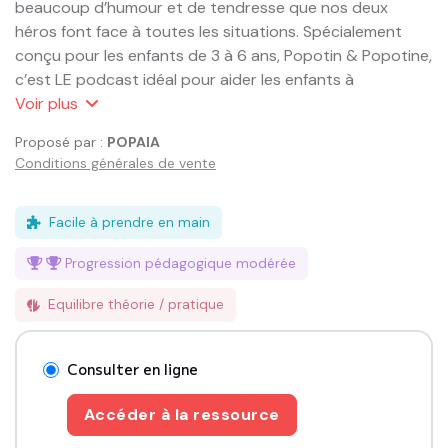
beaucoup d’humour et de tendresse que nos deux 
héros font face à toutes les situations. Spécialement 
conçu pour les enfants de 3 à 6 ans, Popotin & Popotine, 
c’est LE podcast idéal pour aider les enfants à 
comprendre et à aborder ces sujets parfois gênants, 
Voir
plus
tout en s’amusant ! ✨Ne manquez pas ce rendez-vous 
Proposé par :
POPAIA
hebdomadaire avec Popotin et Popotine, et préparez-
Conditions générales de vente
vous à des éclats de rire et des discussions 
décomplexées ! 🎉-----------------------------------
----------------Vous voulez tout savoir sur nos 
Facile à prendre en main
podcasts ? Suivez-nous ! 👉 
Progression pédagogique
modérée
https://fantask.crd.coHistoires écrites et racontées par : 
Cécilia Dorai Production, Musiques, Sound design et 
Equilibre théorie / pratique
Mixage : Studio Fantask (Nantes) Hébergé par Acast. 
Visitez acast.com/privacy pour plus d'informations.

Consulter en ligne
Popotin & Popotine sont deux popotins super rigolos 
Accéder à la ressource
qui discutent de leurs petits soucis… de popotins bien 
sûr !De la constipation, en passant par les selles de vélo 