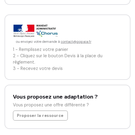
trop dures ou la peur d’aller aux toilettes à l’école ; c’est 
avec beaucoup d’humour et de tendresse que nos deux 
héros font face à toutes les situations. Spécialement 
conçu pour les enfants de 3 à 6 ans, Popotin & Popotine, 
c’est LE podcast idéal pour aider les enfants à 
comprendre et à aborder ces sujets parfois gênants, 
ou envoyez votre demande à
contact@popaia.fr
tout en s’amusant !

1 - Remplissez votre panier
2 - Cliquez sur le bouton Devis à la place du
règlement.
Effet garanti auprès de vos enfants, les histoires font 
3 - Recevez votre devis
rires et sont adaptées aux questionnements, 
Vous proposez une adaptation ?
Vous proposez une offre différente ?
Proposer la ressource