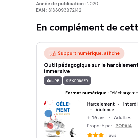
Année de publication
:
2020
EAN
:
3133093872142
En complément de cett
Support numérique, affiche
Outil pédagogique sur le harcèlement
immersive
LIRE
S'EXPRIMER
Format numérique
:
Téléchargeme
Harcèlement
Interd
Violence
+ 16 ans
Adultes
Proposé par :
POPAIA
1
avis