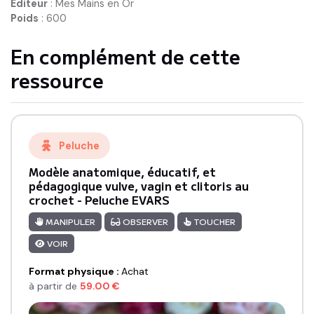
Editeur
:
Mes Mains en Or
Poids
:
600
En complément de cette
ressource
Peluche
Modèle anatomique, éducatif, et
pédagogique vulve, vagin et clitoris au
crochet - Peluche EVARS
MANIPULER
OBSERVER
TOUCHER
VOIR
Format physique
:
Achat
à partir de
59.00
€