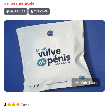
parties génitale
MANIPULER
TOUCHER
Voir tout
3
1
avis