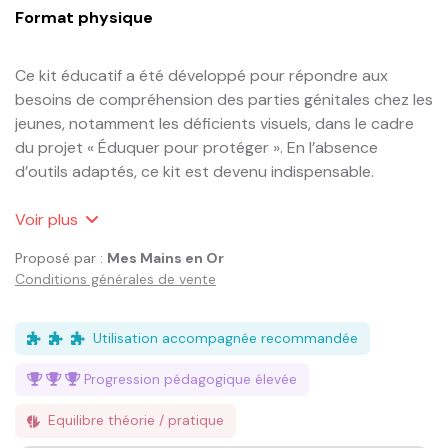
Format physique
Ce kit éducatif a été développé pour répondre aux 
besoins de compréhension des parties génitales chez les 
jeunes, notamment les déficients visuels, dans le cadre 
du projet « Éduquer pour protéger ». En l’absence 
d’outils adaptés, ce kit est devenu indispensable.

Testé et validé auprès de jeunes déficients visuels et de 
Voir
plus
jeunes femmes déficientes intellectuelles, ce kit 
Proposé par :
Mes Mains en Or
s’adresse aux enfants et adolescents en situation de 
Conditions générales de vente
handicap ou non. Il est destiné aux professionnels de 
l’éducation à la santé sexuelle, tels que les éducateurs, 
psychologues et autres intervenants. Cet outil est 
Utilisation accompagnée recommandée
essentiel pour une éducation à la sexualité respectueuse 
Progression pédagogique
élevée
et adaptée aux besoins des jeunes, qu’ils soient en 
situation de handicap ou non. Conçu avec soin, ce kit 
Equilibre théorie / pratique
offre une approche innovante pour aborder des sujets 