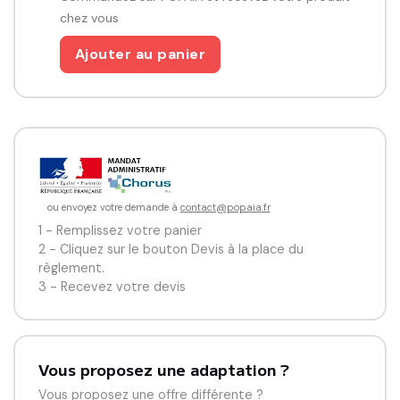
chez vous
Représentations au crochet d’une vulve et d’un pénis 
disponibles en deux couleurs différentes.
Ajouter au panier
ou envoyez votre demande à
contact@popaia.fr
1 - Remplissez votre panier
2 - Cliquez sur le bouton Devis à la place du
règlement.
3 - Recevez votre devis
Vous proposez une adaptation ?
Vous proposez une offre différente ?