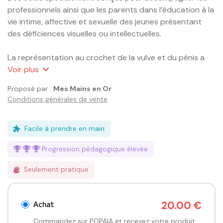
professionnels ainsi que les parents dans l’éducation à la 
vie intime, affective et sexuelle des jeunes présentant 
des déficiences visuelles ou intellectuelles.

La représentation au crochet de la vulve et du pénis a 
pour objectif de sensibiliser les plus jeunes au respect et 
Voir
plus
à la compréhension du corps, tout en abordant 
Proposé par :
Mes Mains en Or
également la notion de consentement.

Conditions générales de vente
Il est essentiel de proposer des outils qui répondent aux 
besoins particuliers de ces jeunes afin de les 
Facile à prendre en main
accompagner vers une compréhension saine et adaptée 
Progression pédagogique
élevée
de leur vie affective et sexuelle.

Seulement pratique
Objectifs :

• Accompagner les professionnels et les parents.

• Faciliter les interventions sur la vie intime, affective et 
Achat
20.00 €
sexuelle

Commandez sur POPAIA et recevez votre produit