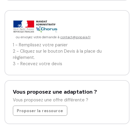
parentalité. Il constitue ainsi une belle idée de cadeau 
pour une femme enceinte, à la fois utile, touchante et 
originale.

Un support plein de légèreté pour ne rien oublier de 
cette aventure, et offrir à l’enfant, plus tard, le récit de 
ou envoyez votre demande à
contact@popaia.fr
ses tout premiers instants… avant même sa naissance.
1 - Remplissez votre panier
2 - Cliquez sur le bouton Devis à la place du
règlement.
3 - Recevez votre devis
Vous proposez une adaptation ?
Vous proposez une offre différente ?
Proposer la ressource