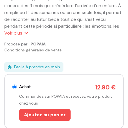
sincère des 9 mois qui précèdent l’arrivée d’un enfant. À 
remplir au fil des semaines ou en une seule fois, il permet 
de raconter au futur bébé tout ce qui s’est vécu 
pendant cette période si particulière : les émotions, les 
attentes, les petits moments du quotidien comme les 
Voir
plus
grands souvenirs.

Proposé par :
POPAIA
Conditions générales de vente
Conçu pour être partagé à deux, il invite les futurs 
parents à écrire ensemble, à se remémorer, à rire aussi, 
grâce à un ton décalé et plein d’humour. Les questions 
Facile à prendre en main
et thèmes proposés sortent des sentiers battus et 
permettent d’aborder la grossesse sous un angle 
Achat
12.90 €
original, loin des clichés, pour créer un souvenir 
authentique et personnel à transmettre plus tard à 
Commandez sur POPAIA et recevez votre produit
l’enfant.

chez vous
Ajouter au panier
Imaginé par la marque Minus, ce cahier se distingue par 
ses illustrations ludiques et son approche moderne de la 