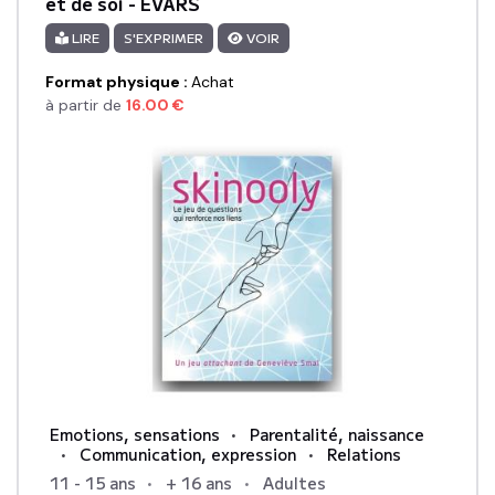
et de soi - EVARS
LIRE
S'EXPRIMER
VOIR
Format physique
:
Achat
à partir de
16.00
€
Emotions, sensations
Parentalité, naissance
Communication, expression
Relations
11 - 15 ans
+ 16 ans
Adultes