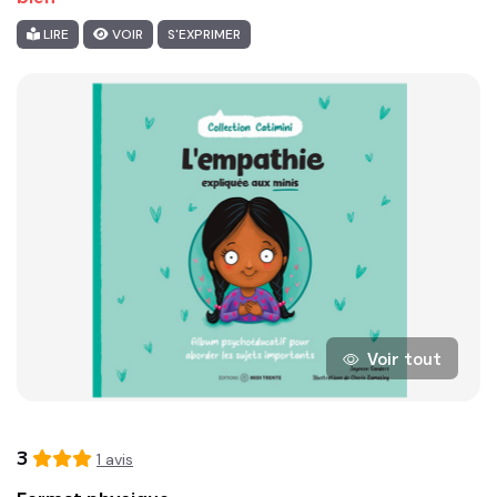
LIRE
VOIR
S'EXPRIMER
Voir tout
3
1
avis