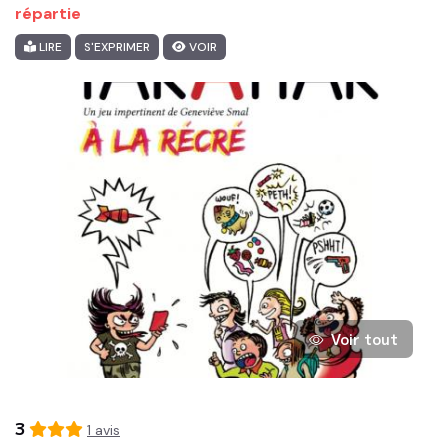
répartie
LIRE
S'EXPRIMER
VOIR
Voir tout
3
1
avis