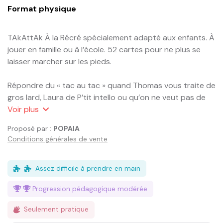
Format physique
TAkAttAk À la Récré spécialement adapté aux enfants. À 
jouer en famille ou à l’école. 52 cartes pour ne plus se 
laisser marcher sur les pieds.

Répondre du « tac au tac » quand Thomas vous traite de 
gros lard, Laura de P’tit intello ou qu’on ne veut pas de 
vous dans l’équipe de foot.

Voir
plus
Ras-le-bol de ne pas savoir tenir tête à la brute de ton 
Proposé par :
POPAIA
école ? De ne pas réussir à t’affirmer quand tu as 8, 10 ou 
Conditions générales de vente
12 ans ? Il est temps de passer à l’action ! D’oser venir en 
classe avec des nouvelles lunettes sans avoir peur des 
moqueries, d’assumer ta taille et de faire fi du « nain de 
Assez difficile à prendre en main
jardin » que l’on te murmure dans l’oreille, de faire 
Progression pédagogique
modérée
accepter ta couleur de peau, ta différence de culture, 
tes deux mères, ton bégaiement, ta nullité en math, tes 
Seulement pratique
difficultés en gym et tout ce qui donne envie aux autres 