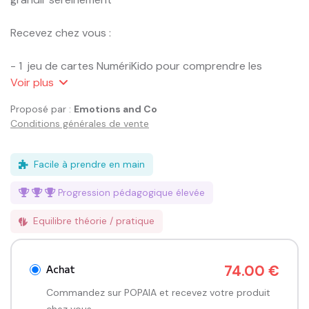
Recevez chez vous :

- 1  jeu de cartes NumériKido pour comprendre les 
écrans et les réseaux sociaux 

Voir
plus
Proposé par :
Emotions and Co
- 1 jeu de cartes HarcelKido pour prévenir et agir face au 
Conditions générales de vente
harcèlement scolaire  

- 1 jeu de cartes ConsentKido pour apprendre et faire 
Facile à prendre en main
respecter le consentement

Progression pédagogique
élevée
- 1 jeu de cartes CyberharcelKido pour comprendre et se 
Equilibre théorie / pratique
protéger du cyberharcèlement.

4 outils ludopédagogiques pour 4 sujets essentiels.

Achat
74.00 €
Commandez sur POPAIA et recevez votre produit
1 seul pack pour ouvrir tous les dialogues — en famille, en 