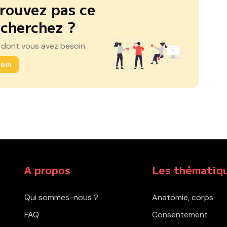
rouvez pas ce
 cherchez ?
 dont vous avez besoin
oin
A propos
Les thématiq
Qui sommes-nous ?
Anatomie, corps
FAQ
Consentement