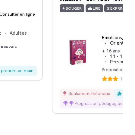
BOUGER
LIRE
S'EXPRIMER
Consulter en ligne
c
Adultes
Emotions, sens
Orientation
eauvais
+ 16 ans
Pro
11 - 15 ans
Personnes à
Proposé par :
T
à prendre en main
1
avis
Seulement théorique
Facil
Progression pédagogique
mod