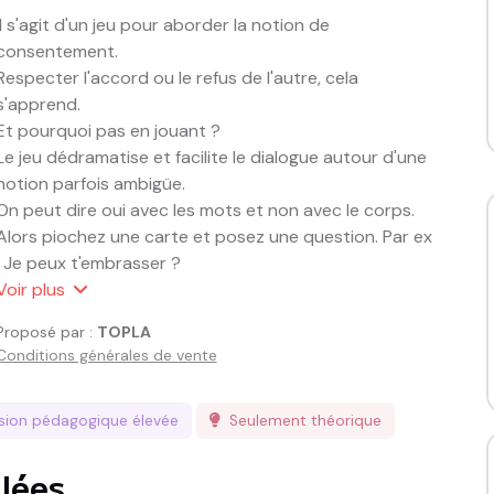
Il s'agit d'un jeu pour aborder la notion de 
consentement.

Respecter l'accord ou le refus de l'autre, cela 
s'apprend.

Et pourquoi pas en jouant ? 

Le jeu dédramatise et facilite le dialogue autour d'une 
notion parfois ambigüe.

On peut dire oui avec les mots et non avec le corps.

Alors piochez une carte et posez une question. Par ex 
: Je peux t'embrasser ? 

Ecoutez la réponse de l'autre joueur qui choisit une 
Voir
plus
de ses cartes Réponses. Regardez aussi son langage 
Proposé par :
TOPLA
corporel. C'est OK ou pas OK ?

Conditions générales de vente
Si ce n'est pas clair, on discute. 

Cette ressource est à destination de adolescents à 
ssion pédagogique
élevée
Seulement théorique
partir de 12 ans et jeunes adultes.

Elle peut être utilisée par des adolescents entre eux 
llées