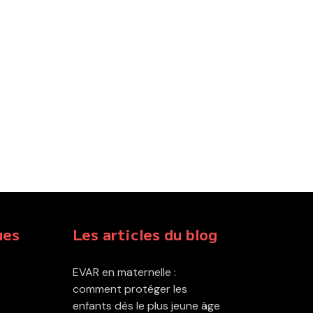
ues
Les articles du blog
EVAR en maternelle :
comment protéger les
enfants dès le plus jeune âge