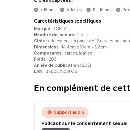
+ 16 ans
Adultes
11 - 15 ans
Pro
Caractéristiques spécifiques :
Marque
:
TOPLA
Nombre de joueurs
:
2 et +
Cible
:
adolescents à partir de 12 ans, jeunes adu
Dimensions
:
14,4cm x 10cm x 3,3cm
Composants
:
cartes, leaflet
Poids
:
203
Année de publication
:
2021
EAN
:
3760278380361
En complément de cett
Support audio
Podcast sur le consentement sexuel