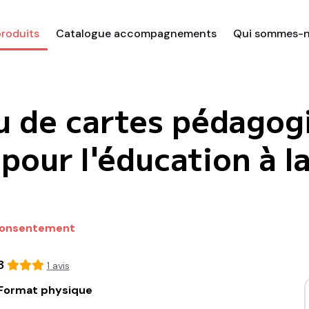
roduits
Catalogue accompagnements
Qui sommes-n
u de cartes pédagogi
our l'éducation à la
 consentement
3
1
avis
Format physique