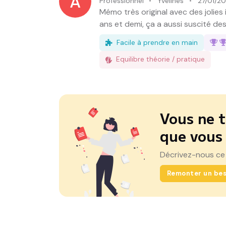
A
Professionnel
Yvelines
27/01/2
Mémo très original avec des jolies 
ans et demi, ça a aussi suscité d
Facile à prendre en main
Equilibre théorie / pratique
Vous ne t
que vous
Décrivez-nous ce
Remonter un bes