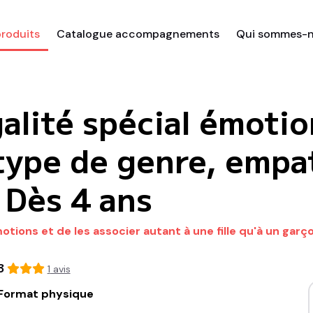
roduits
Catalogue accompagnements
Qui sommes-n
alité spécial émotio
type de genre, empa
 Dès 4 ans
otions et de les associer autant à une fille qu'à un garç
3
1
avis
Format physique