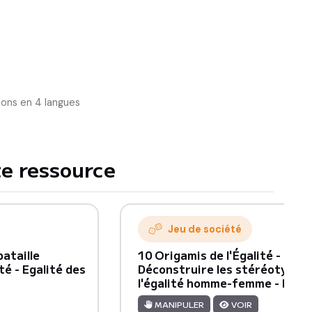
ions en 4 langues
e ressource
Jeu de société
bataille
10 Origamis de l'Égalité - L'Hi
té - Egalité des
Déconstruire les stéréotypes
l'égalité homme-femme - Dès 8
MANIPULER
VOIR