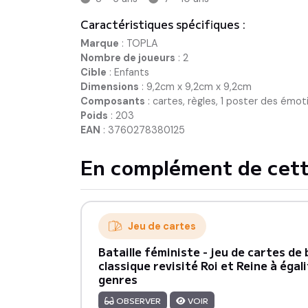
Caractéristiques spécifiques :
Marque
:
TOPLA
Nombre de joueurs
:
2
Cible
:
Enfants
Dimensions
:
9,2cm x 9,2cm x 9,2cm
Composants
:
cartes, règles, 1 poster des émot
Poids
:
203
EAN
:
3760278380125
En complément de cett
Jeu de cartes
Bataille féministe - jeu de cartes de 
classique revisité Roi et Reine à égali
genres
OBSERVER
VOIR