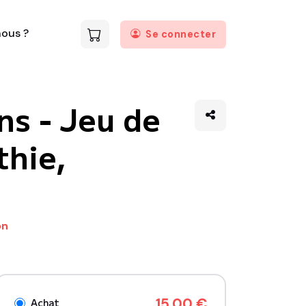
ous ?
Se connecter
ns - Jeu de
thie,
on
15.00 €
Achat