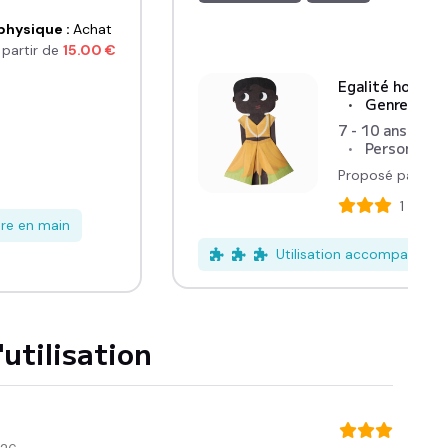
physique
:
Achat
 partir de
15.00
€
Egalité homme
Genre, sté
7 - 10 ans
Personnes à
Proposé par :
PO
1
avis
dre en main
Utilisation accompagné
utilisation