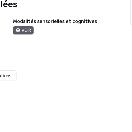
llées
Modalités sensorielles et cognitives :
VOIR
ations