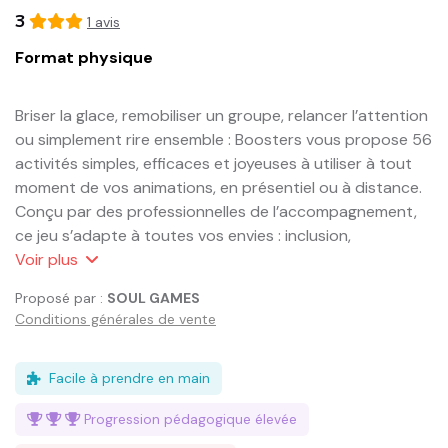
3
1
avis
Format physique
Briser la glace, remobiliser un groupe, relancer l’attention 
ou simplement rire ensemble : Boosters vous propose 56 
activités simples, efficaces et joyeuses à utiliser à tout 
moment de vos animations, en présentiel ou à distance.

Conçu par des professionnelles de l’accompagnement, 
ce jeu s’adapte à toutes vos envies : inclusion, 
dynamisation, cohésion, clôture, tous les temps forts 
Voir
plus
d’une formation, d’un groupe ou d’une réunion… il y a 
Proposé par :
SOUL GAMES
toujours un booster pour ça !
Conditions générales de vente
Facile à prendre en main
Progression pédagogique
élevée