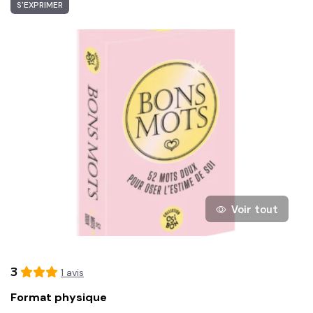
S'EXPRIMER
Voir tout
3
1
avis
Format physique