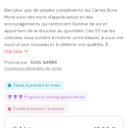
Bien plus que de simples compliments, les Cartes Bons 
Mots sont des mots d’appréciation et des 
encouragements qui renforcent l’estime de soi et 
apportent de la douceur au quotidien. Ces 52 cartes 
colorées vous invitent à redorer votre blason, à vous voir 
sous un jour nouveau et à célébrer vos qualités. À 
travers ces mots bienveillants, vous pourrez cultiver une 
Voir
plus
pensée positive et transformer votre relation à vous-
Proposé par :
SOUL GAMES
même et aux autres.

Conditions générales de vente
Ces cartes sont également un outil idéal pour offrir de la 
reconnaissance à vos proches, vos collaborateurs, ou 
Facile à prendre en main
toute personne que vous accompagnez dans son 
Progression pédagogique
élevée
développement personnel.
Equilibre théorie / pratique