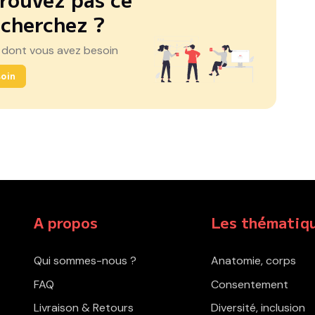
 cherchez ?
 dont vous avez besoin
oin
A propos
Les thématiq
Qui sommes-nous ?
Anatomie, corps
FAQ
Consentement
Livraison & Retours
Diversité, inclusion