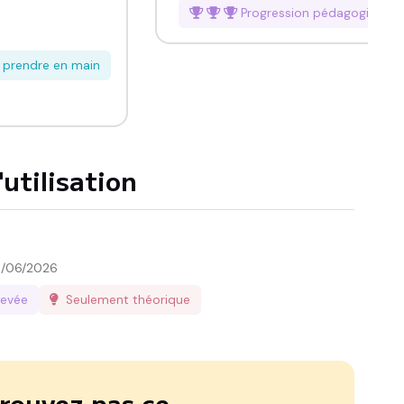
Progression pédagogique
é
à prendre en main
utilisation
/06/2026
levée
Seulement théorique
rouvez pas ce