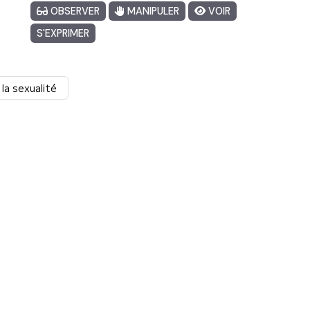
• Outils, actions et bonnes pratiques.

OBSERVER
MANIPULER
VOIR
S'EXPRIMER
Aucune connaissance juridique nécessaire, mais la 
connaissance du fonctionnement d’un ESSMS est 
attendue.

la sexualité
N’hésitez pas à nous contacter par mail ou par 
téléphone pour plus d’informations : 