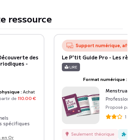
e ressource
Support numérique, affiche
 Découverte des
Le P'tit Guide Pro - Les règles
riodiques -
LIRE
Format numérique
:
Télé
Menstruation
physique
:
Achat
Professionnels
partir de
110.00
€
Proposé par :
Me
1
avis
nels
s spécifiques
Seulement théorique
Facil
 en Or