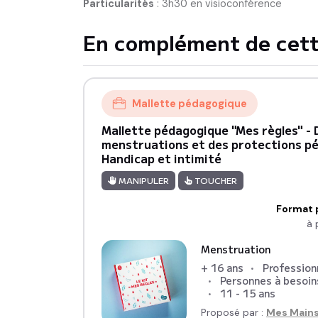
Particularités
:
3h30 en visioconférence
En complément de cett
Mallette pédagogique
Mallette pédagogique "Mes règles" -
menstruations et des protections pé
Handicap et intimité
MANIPULER
TOUCHER
Format 
à 
Menstruation
+ 16 ans
Profession
Personnes à besoin
11 - 15 ans
Proposé par :
Mes Mains