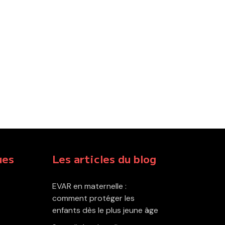
ues
Les articles du blog
EVAR en maternelle :
comment protéger les
enfants dès le plus jeune âge