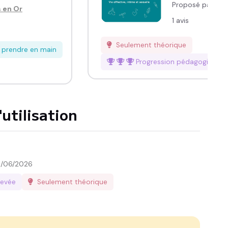
Proposé par :
Me
 en Or
1
avis
Seulement théorique
à prendre en main
Progression pédagogique
é
utilisation
/06/2026
levée
Seulement théorique