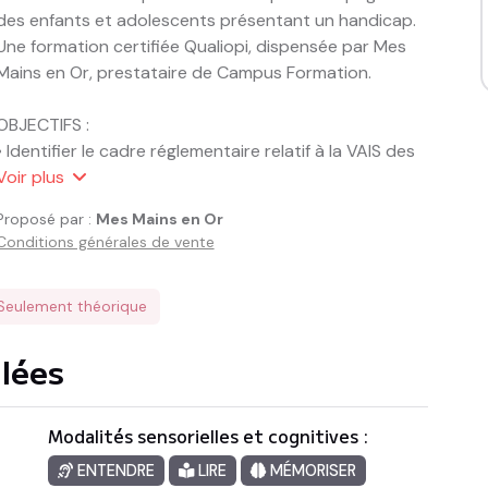
des enfants et adolescents présentant un handicap.

Une formation certifiée Qualiopi, dispensée par Mes 
Mains en Or, prestataire de Campus Formation.

OBJECTIFS :

• Identifier le cadre réglementaire relatif à la VAIS des 
personnes accompagnées par des établissements 
Voir
plus
médico-sociaux.

Proposé par :
Mes Mains en Or
• Questionner sa pratique professionnelle.

Conditions générales de vente
• Découvrir des méthodes et outils permettant 
d’aborder les questions relatives à la VAIS.

Seulement théorique
CONTENU :

• Les bases du cadre légal relatif à l’intervention des 
llées
professionnels du médico-social sur les questions 
relatives à la VAIS.

Modalités sensorielles et cognitives :
• Les notions fondamentales du développement 
affectif et sexuel de l’enfant et de l’adolescent.

ENTENDRE
LIRE
MÉMORISER