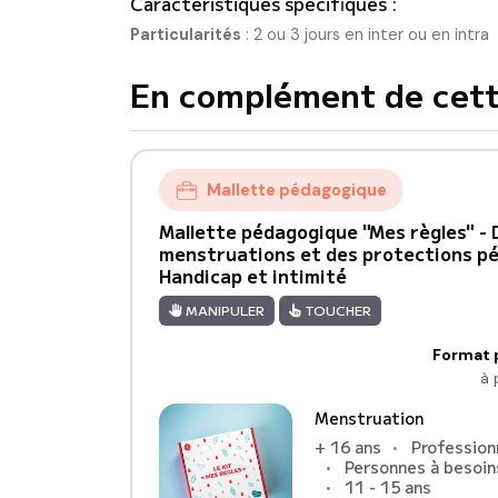
Caractéristiques spécifiques :
Particularités
:
2 ou 3 jours en inter ou en intra
En complément de cett
Mallette pédagogique
Mallette pédagogique "Mes règles" -
menstruations et des protections pé
Handicap et intimité
MANIPULER
TOUCHER
Format 
à 
Menstruation
+ 16 ans
Profession
Personnes à besoin
11 - 15 ans