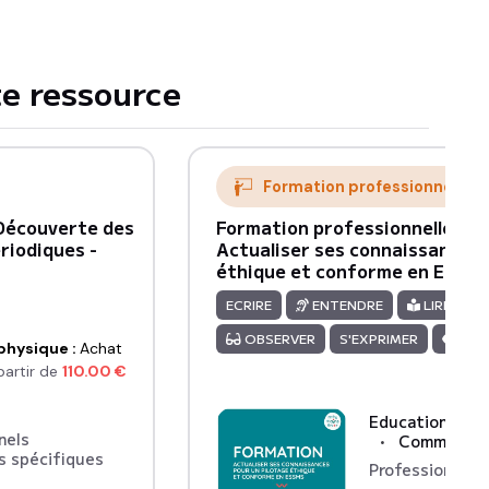
e ressource
Formation professionnelle
 Découverte des
Formation professionnelle VAI
riodiques -
Actualiser ses connaissances 
éthique et conforme en ESSM
ECRIRE
ENTENDRE
LIRE
OBSERVER
S'EXPRIMER
VOI
physique
:
Achat
partir de
110.00
€
Education à la 
nels
Communicat
s spécifiques
Professionnels