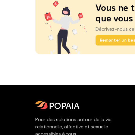
Vous ne t
que vous
Décrivez-nous ce
Remonter un bes
Pour des solutions autour de la vie
relationnelle, affective et sexuelle
accessibles à tous.