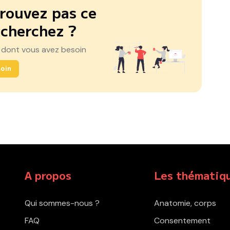
rouvez pas ce
 cherchez ?
 dont vous avez besoin
oin
A propos
Les thématiq
Qui sommes-nous ?
Anatomie, corps
FAQ
Consentement