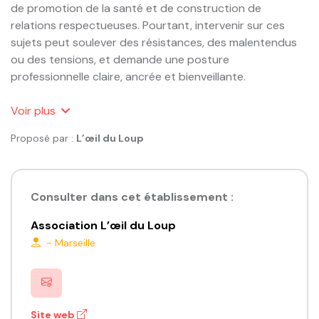
de promotion de la santé et de construction de 
relations respectueuses. Pourtant, intervenir sur ces 
sujets peut soulever des résistances, des malentendus 
ou des tensions, et demande une posture 
professionnelle claire, ancrée et bienveillante.

Cette formation vise à accompagner les 
Voir
plus
professionnel·les dans la construction d’un cadre 
Proposé par :
L’œil du Loup
sécurisant, à leur donner des repères pour comprendre 
les enjeux de l’EVARS, et à les outiller pour faire face avec 
calme et recul aux situations complexes qu’ils·elles 
peuvent rencontrer sur le terrain.

Consulter dans cet établissement :
Association L’œil du Loup
Public

-
Marseille
Professionnel·les de santé, du social ou de l’EVARS

Prérequis

Avoir une expérience en EVARS

Site web