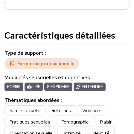
Objectifs

- Identifier les formes de violences dans son contexte 
professionnelle

- Développer son intelligence émotionnelle

Caractéristiques détaillées
- Favoriser un cadre éducatif respectueux et bienveillant

- Créer et appliquer des outils pratiques pour prévenir 
les violences dans son environnement professionnelle
Type de support :
Formation professionnelle
Modalités sensorielles et cognitives :
ECRIRE
LIRE
S'EXPRIMER
ENTENDRE
Thématiques abordées :
Santé sexuelle
Relations
Violence
Pratiques sexuelles
Pornographie
Plaisir
Orientation sexuelle
Intimité
Identité