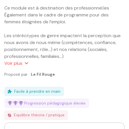
Ce module est à destination des professionnel.les

Également dans le cadre de programme pour des 
femmes éloignées de l’emploi.

Les stéréotypes de genre impactent la perception que 
nous avons de nous même (compétences, confiance, 
positionnement, rôle...) et nos relations (sociales, 
professionnelles, familiales...)

Voir
plus
En partant de nos connaissances et nos croyances, 
Proposé par :
Le Fil Rouge
nous allons explorer la physiologie et l’anatomie des 
genres pour :

o	Identifier les stéréotypes de genre qui 
Facile à prendre en main
accompagnent notre quotidien

Progression pédagogique
élevée
o	Comprendre l’impact des stéréotypes sur l’estime 
de soit et ses relations

Equilibre théorie / pratique
o	Améliorer la perception de ses compétences

o	(Re)Découvrir les étonnantes similitudes 