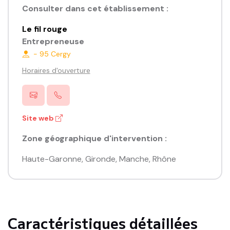
physiologiques communes aux hommes et aux femmes 

Consulter dans cet établissement :
Le fil rouge
Une approche scientifique, sociologique et historique 
Entrepreneuse
pour renforcer les liens, le respect et l’écoute.

-
95
Cergy
Horaires d'ouverture
Site web
Zone géographique d'intervention :
Haute-Garonne
,
Gironde
,
Manche
,
Rhône
Caractéristiques détaillées