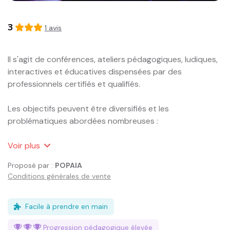
3
1
avis
Il s'agit de conférences, ateliers pédagogiques, ludiques, 
interactives et éducatives dispensées par des 
professionnels certifiés et qualifiés.

Les objectifs peuvent être diversifiés et les 
problématiques abordées nombreuses :

- Comment la pair-aidance peut accompagner les 
Voir
plus
personnes en situation de handicap à s’émanciper et à 
Proposé par :
POPAIA
revendiquer leur droit à une sexualité épanouie ?

Conditions générales de vente
- Comment soutenir la transition vers plus 
d’indépendance ? Stratégies, ressources et 
témoignages pour favoriser l’émancipation.

Facile à prendre en main
- Une approche critique de l’accompagnement sexuel : 
Progression pédagogique
élevée