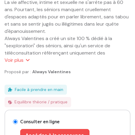
La vie affective, intime et sexuelle ne s'arrête pas à 60 
ans. Pourtant, les séniors manquent cruellement 
d'espaces adaptés pour en parler librement, sans tabou 
et sans se sentir jugés ou illégitimes dans leur quête 
d'épanouissement.

Always Valentines a créé un site 100 % dédié à la 
"sexploration" des séniors, ainsi qu'un service de 
téléconsultation référençant uniquement des 
sexothérapeutes et coachs spécialisés dans 
Voir
plus
l'accompagnement des sexagénaires et plus. Un espace 
Proposé par :
Always Valentines
bienveillant pour poser des questions, parler librement 
de désir, de plaisir, de dysfonctions, de deuil amoureux 
ou de nouvelles relations, et trouver des réponses 
Facile à prendre en main
réellement adaptées à cette étape de vie.

Equilibre théorie / pratique
S'adresse aux séniors de 60 ans et plus, en consultation 
individuelle. Thématiques abordées : santé sexuelle, 
intimité, dysfonctions sexuelles, ménopause et 
Consulter en ligne
andropause, émotions, deuil et ruptures, plaisir et 
pratiques.
