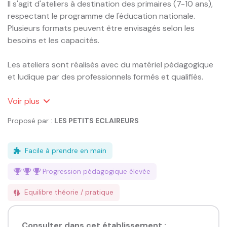
Il s'agit d'ateliers à destination des primaires (7-10 ans), 
respectant le programme de l'éducation nationale.

Plusieurs formats peuvent être envisagés selon les 
besoins et les capacités.

Les ateliers sont réalisés avec du matériel pédagogique 
et ludique par des professionnels formés et qualifiés.

Ces ateliers ont vocation à :

Voir
plus
1. Développer la connaissance de soi

Proposé par :
LES PETITS ECLAIREURS
Apprendre à identifier et exprimer ses émotions, ses 
besoins et ses limites.

Prendre conscience de ses qualités, de ses goûts, de 
Facile à prendre en main
son identité.

Progression pédagogique
élevée
2. Favoriser l'estime de soi et la confiance en soi

Equilibre théorie / pratique
Valoriser la diversité et les différences individuelles.

Encourager les enfants à s’affirmer avec respect.

Consulter dans cet établissement :