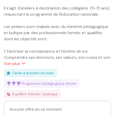
Il s'agit d'ateliers à destination des collégiens  (11-15 ans), 
respectant le programme de l'éducation nationale.

Les ateliers sont réalisés avec du matériel pédagogique 
et ludique par des professionnels formés et qualifiés 
dont les objectifs sont :

1. Favoriser la connaissance et l’estime de soi

Comprendre ses émotions, ses valeurs, son corps et son 
identité.

Voir
plus
Renforcer la confiance en soi et la capacité à faire des 
Facile à prendre en main
choix personnels.

Progression pédagogique
élevée
2. Développer des compétences relationnelles

Apprendre à communiquer de manière bienveillante.

Equilibre théorie / pratique
Gérer les conflits, exprimer ses désaccords sans 
violence, écouter l’autre.

Aucune offre en ce moment