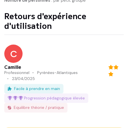
Nombre de personnes
:
par petit groupe
l'école et la famille.
Retours d'expérience
d'utilisation
C
Camille
Professionnel
Pyrénées-Atlantiques
23/04/2025
Facile à prendre en main
Progression pédagogique
élevée
Equilibre théorie / pratique